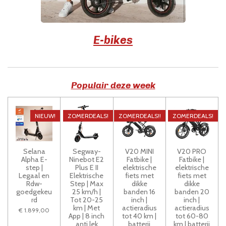
E-bikes
Populair deze week
NIEUW!
ZOMERDEALS!
ZOMERDEALS!!
ZOMERDEALS!
Selana
Segway-
V20 MINI
V20 PRO
Alpha E-
Ninebot E2
Fatbike |
Fatbike |
step |
Plus E II
elektrische
elektrische
Legaal en
Elektrische
fiets met
fiets met
Rdw-
Step | Max
dikke
dikke
goedgekeu
25 km/h |
banden 16
banden 20
rd
Tot 20-25
inch |
inch |
km | Met
actieradius
actieradius
€ 1.899,00
App | 8 inch
tot 40 km |
tot 60-80
anti lek
batterij
km | batterij