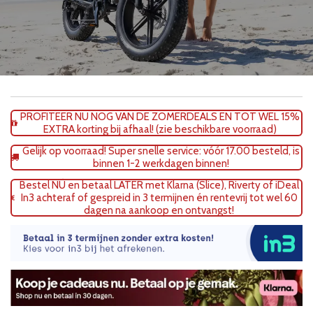
PROFITEER NU NOG VAN DE ZOMERDEALS EN TOT WEL 15%
EXTRA korting bij afhaal! (zie beschikbare voorraad)
Gelijk op voorraad! Super snelle service: vóór 17.00 besteld, is
binnen 1-2 werkdagen binnen!
Bestel NÚ en betaal LATER met Klarna (Slice), Riverty of iDeal
In3 achteraf of gespreid in 3 termijnen én rentevrij tot wel 60
dagen na aankoop en ontvangst!