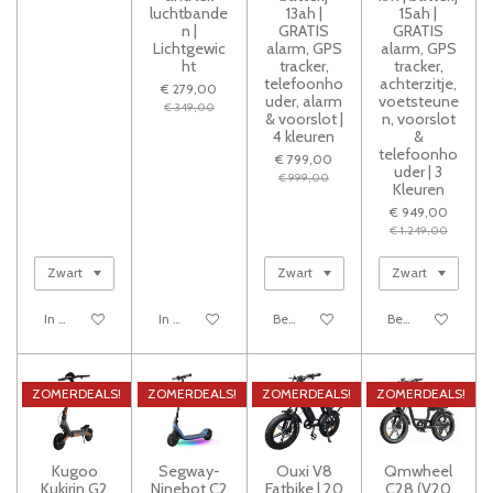
luchtbande
13ah |
15ah |
n |
GRATIS
GRATIS
Lichtgewic
alarm, GPS
alarm, GPS
ht
tracker,
tracker,
telefoonho
achterzitje,
€ 279,00
uder, alarm
voetsteune
€ 349,00
& voorslot |
n, voorslot
4 kleuren
&
telefoonho
€ 799,00
uder | 3
€ 999,00
Kleuren
€ 949,00
€ 1.249,00
In winkelwagen
In winkelwagen
Bekijk details
Bekijk details
ZOMERDEALS!
ZOMERDEALS!
ZOMERDEALS!
ZOMERDEALS!
Kugoo
Segway-
Ouxi V8
Qmwheel
Kukirin G2
Ninebot C2
Fatbike | 20
C28 (V20