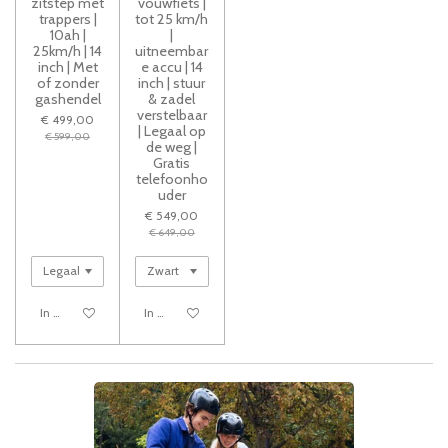
zitstep met
vouwfiets |
trappers |
tot 25 km/h
10ah |
|
25km/h | 14
uitneembar
inch | Met
e accu | 14
of zonder
inch | stuur
gashendel
& zadel
verstelbaar
€ 499,00
| Legaal op
€ 599,00
de weg |
Gratis
telefoonho
uder
€ 549,00
€ 649,00
In winkelwagen
In winkelwagen