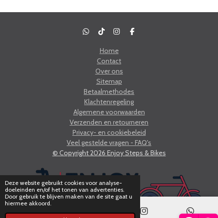
W
T
I
F
h
i
n
a
a
k
s
c
Home
t
T
t
e
Contact
s
o
a
b
A
k
g
o
Over ons
p
r
o
Sitemap
p
a
k
m
Betaalmethodes
Klachtenregeling
Algemene voorwaarden
Verzenden en retourneren
Privacy- en cookiebeleid
Veel gestelde vragen - FAQ's
© Copyright 2026 Enjoy Steps & Bikes
Deze website gebruikt cookies voor analyse-
doeleinden en/of het tonen van advertenties.
Door gebruik te blijven maken van de site gaat u
hiermee akkoord.