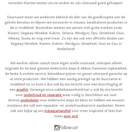
tevreden klanten wisten ons te vinden en zijn uiteraard goed geholpen!
Daarnaast staan we wederom bekend als één van de goedkoopste van de
gehele Benelux en blijven we innoveren in nieuwe, kwalitatieve producten in
de e-mobiliteit. Bovendien
werken we samen met grote merken zoals
Xiaomi, Segway-Ninebot, Kukirin, Selana, Windgoo, Dyu, Qmwheel, Ouxi,
Hitway, Suotu en nog veel meer. Zo zijn we ook een officiële dealer van
Segway-Ninebot, Xiaomi, Kukirin, Windgoo, Qmwheel, Ouxi en Dyu in
Nederland!
We werken alleen vanuit onze eigen snelle voorraad, verkopen alleen
originele én de best geteste elektrische steps & ebikes, hanteren topkwaliteit,
de beste & snelste service, betaalbare prijzen en geven uiteraard garantie op
al onze producten. We hebben een aardig prestige op de duurzame e-
mobiliteit en zo kunt u dus ook bij ons terecht voor een bezichtiging of
een
proefrit
. Vanwege onze vakbekwaamheid kan u ook bij ons terecht
voor
onderhoud en reparatie
waar nodig is, beschikken we over
diverse
onderdelen
voor elektrische steps en bikes en hebben we ervaren
monteurs die zelf een reparatie- en onderhoudsservice aanbieden. Neem
ook een kijkje op ons
instagramprofiel
voor meer inspiratie of lees hier
meer
over ons!
Follow us!