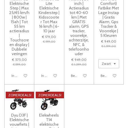
Elektrische
Lite
inch |
Comfort)
Step | Max
Elektrische
Actieradius
Fatbike Met
25/45 km/h
Kinderstep |
tot 40-60
Lage Instap
| 800w |
Kidsscoote
km | Met
| Gratis
15ah | Tot
r Tot Max
GRATIS
Alarm, Gps
55 km
16 km/h | 6-
alarm, GPS
Tracker &
actieradius
10 jaar
tracker,
Voorrekje |
|
voorrekje,
5 Kleuren
€ 179,00
Touchscre
achterzitje,
€ 949,00
€ 199,00
en display |
NFC, &
€ 1.199,00
Dubbele
telefoonho
veringen
uder
€ 575,00
€ 949,00
€ 599,00
€ 1.399,00
In winkelwagen
In winkelwagen
Bekijk details
Bekijk details
ZOMERDEALS!
ZOMERDEALS!
Dyu D3F |
Elekwheels
Elektrische
T14
vouwfiets |
elektrische