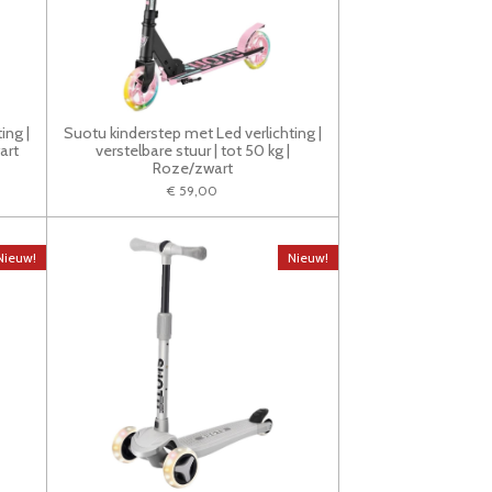
ing |
Suotu kinderstep met Led verlichting |
art
verstelbare stuur | tot 50 kg |
Roze/zwart
€ 59,00
Nieuw!
Nieuw!