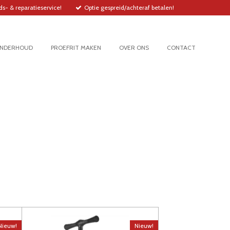
s- & reparatieservice!
Optie gespreid/achteraf betalen!
ONDERHOUD
PROEFRIT MAKEN
OVER ONS
CONTACT
Nieuw!
Nieuw!