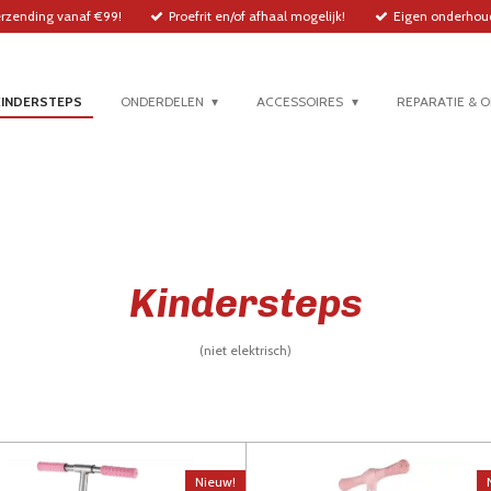
erzending vanaf €99!
Proefrit en/of afhaal mogelijk!
Eigen onderhoud
KINDERSTEPS
ONDERDELEN
ACCESSOIRES
REPARATIE & 
Kindersteps
(niet elektrisch)
Nieuw!