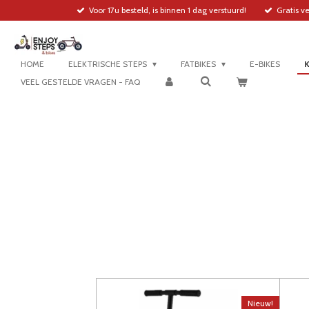
Voor 17u besteld, is binnen 1 dag verstuurd!
Gratis v
Ga
direct
naar
de
hoofdinhoud
HOME
ELEKTRISCHE STEPS
FATBIKES
E-BIKES
VEEL GESTELDE VRAGEN - FAQ
Nieuw!