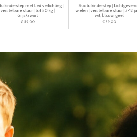
u kinderstep met Led verlichting |
Suotu kinderstep | Lichtgeven
verstelbare stuur | tot 50 kg |
wielen | verstelbare stuur | 3-12 ja
Grijs/zwart
wit, blauw, geel
€ 59,00
€ 39,00