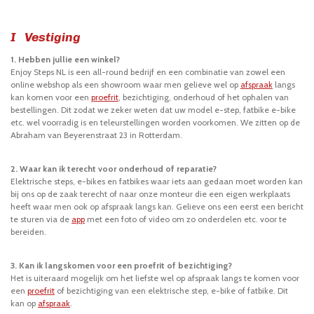
I Vestiging
1. Hebben jullie een winkel?
Enjoy Steps NL is een all-round bedrijf en een combinatie van zowel een
online webshop als een showroom waar men gelieve wel op
afspraak
langs
kan komen voor een
proefrit
, bezichtiging, onderhoud of het ophalen van
bestellingen. Dit zodat we zeker weten dat uw model e-step, fatbike e-bike
etc. wel voorradig is en teleurstellingen worden voorkomen. We zitten op de
Abraham van Beyerenstraat 23 in Rotterdam.
2. Waar kan ik terecht voor onderhoud of reparatie?
Elektrische steps, e-bikes en fatbikes waar iets aan gedaan moet worden kan
bij ons op de zaak terecht of naar onze monteur die een eigen werkplaats
heeft waar men ook op afspraak langs kan. Gelieve ons een eerst een bericht
te sturen via de
app
met een foto of video om zo onderdelen etc. voor te
bereiden.
3. Kan ik langskomen voor een proefrit of bezichtiging?
Het is uiteraard mogelijk om het liefste wel op afspraak langs te komen voor
een
proefrit
of bezichtiging van een elektrische step, e-bike of fatbike. Dit
kan op
afspraak
.