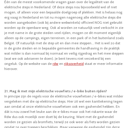
Één van de meest voorkomende vragen gaan over de legaliteit van de
elektrische steps in Nederland. Of deze steps nou bijvoorbeeld wel of niet
mogen, of alleen voor een bepaalde doelgroep of plekken. Het is helaas nog
erg vaag in Nederland en tot nu mogen nagenoeg alle elektrische steps die
worden aangeboden (ook bij andere webwinkels) officieel NOG niet gebruikt
worden op de openbare weg. Ook al worden ze natuurlijk veel verkocht in zie
je met name in de grote steden veel rijden, mogen ze dit moment eigenlijk
alleen op de campings, eigen terreinen, in een park of in het buitenland zoals
België. Of natuurlijk met de step uit en dan mee steppen... Het is wel zo dat
in de grote steden en in bepaalde gemeentes de handhaving in de praktijk
wat milder is dan normaal bij normaal en veilig rijgedrag en het mee steppen
(wat we ook adviseren te doen). Je bent tevens niet verzekerd bij een
ongeluk. Op de website van de
rdw
en
rijksoverheid
staat er meer informatie
hierover.
21. Mag ik met mijn elektrische vouwfiets / e-bike buiten rijden?
In principe zijn de regels voor de elektrische vouwfietsen / e-bikes wat milder
vergeleken met die op elektrische steps. Hier zit wel een kanttekening tegen
aan omdat al onze elektrische vouwfietsen ook een gashendel hebben. En
dát is nou zowel het leuke aan de e-bikes maar ook het riskante waar de
Rdw dus ook moeilijk over doet bij de keuring. Want met de gashendel
worden ze gezien als bromfiets, terwijl ze ook weer als fiets worden gezien
omdat ze over trappers beschikken. Maar vanwege de gashendel zijn deze