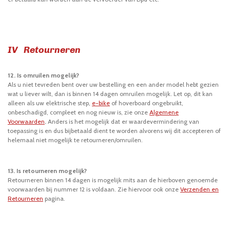
IV Retourneren
12. Is omruilen mogelijk?
Als u niet tevreden bent over uw bestelling en een ander model hebt gezien
wat u liever wilt, dan is binnen 14 dagen omruilen mogelijk. Let op, dit kan
alleen als uw elektrische step,
e-bike
of hoverboard ongebruikt,
onbeschadigd, compleet en nog nieuw is, zie onze
Algemene
Voorwaarden
.
Anders is het mogelijk dat er waardevermindering van
toepassing is en dus bijbetaald dient te worden alvorens wij dit accepteren of
helemaal niet mogelijk te retourneren/omruilen.
13. Is retourneren mogelijk?
Retourneren binnen 14 dagen is mogelijk mits aan de hierboven genoemde
voorwaarden bij nummer 12 is voldaan. Zie hiervoor ook onze
Verzenden en
Retourneren
pagina.