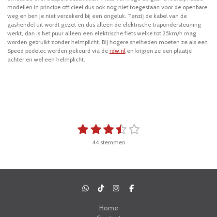
modellen in principe officieel dus ook nog niet toegestaan voor de openbare
weg en ben je niet verzekerd bij een ongeluk. Tenzij de kabel van de
gashendel uit wordt gezet en dus alleen de elektrische trapondersteuning
werkt, dan is het puur alleen een elektrische fiets welke tot 25km/h mag
worden gebruikt zonder helmplicht. Bij hogere snelheden moeten ze als een
Speed pedelec worden gekeurd via de
rdw.nl
en krijgen ze een plaatje
achter en wel een helmplicht.
1
2
3
4
5
S
R
t
a
s
s
s
s
s
e
44 stemmen
t
t
t
t
t
t
m
i
m
e
e
e
e
e
n
e
n
g
r
r
r
r
r
:
r
r
r
r
3
W
T
I
F
e
e
e
e
.
h
i
n
a
a
k
s
c
5
Home
n
n
n
n
t
T
t
e
6