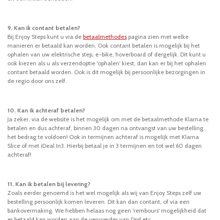
9. Kan ik contant betalen?
Bij Enjoy Steps kunt u via de
betaalmethodes
pagina zien met welke
manieren er betaald kan worden. Ook contant betalen is mogelijk bij het
ophalen van uw elektrische step, e-bike, hoverboard of dergelijk. Dit kunt u
ook kiezen als u als verzendoptie 'ophalen' kiest, dan kan er bij het ophalen
contant betaald worden. Ook is dit mogelijk bij persoonlijke bezorgingen in
de regio door ons zelf.
10. Kan ik achteraf betalen?
Ja zeker, via de website is het mogelijk om met de betaalmethode Klarna te
betalen en dus achteraf, binnen 30 dagen na ontvangst van uw bestelling
het bedrag te voldoen! Ook in termijnen achteraf is mogelijk met Klarna
Slice of met iDeal In3. Hierbij betaal je in 3 termijnen en tot wel 60 dagen
achteraf!
11. Kan ik betalen bij levering?
Zoals eerder genoemd is het wel mogelijk als wij van Enjoy Steps zelf uw
bestelling persoonlijk komen leveren. Dit kan dan contant, of via een
bankovermaking. We hebben helaas nog geen 'rembours' mogelijkheid dat
er betaald kan worden aan de vervoerder van Dpd etc.