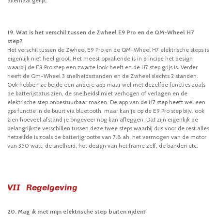
allemaal gelijk.
19. Wat is het verschil tussen de Zwheel E9 Pro en de QM-Wheel H7
step?
Het verschil tussen de Zwheel E9 Pro en de QM-Wheel H7 elektrische steps is
eigenlijk niet heel groot. Het meest opvallende is in principe het design
waarbij de E9 Pro step een zwarte look heeft en de H7 step grijs is. Verder
heeft de Qm-Wheel 3 snelheidsstanden en de Zwheel slechts 2 standen.
Ook hebben ze beide een andere app maar wel met dezelfde functies zoals
de batterijstatus zien, de snelheidslimiet verhogen of verlagen en de
elektrische step onbestuurbaar maken. De app van de H7 step heeft wel een
gps functie in de buurt via bluetooth, maar kan je op de E9 Pro step bijv. ook
zien hoeveel afstand je ongeveer nog kan afleggen. Dat zijn eigenlijk de
belangrijkste verschillen tussen deze twee steps waarbij dus voor de rest alles
hetzelfde is zoals de batterijgrootte van 7.8 ah, het vermogen van de motor
van 350 watt, de snelheid, het design van het frame zelf, de banden etc.
VII Regelgeving
20. Mag ik met mijn elektrische step buiten rijden?