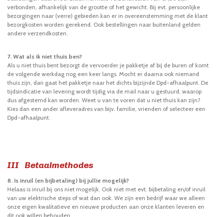
verbonden, afhankelijk van de grootte of het gewicht. Bij evt. persoonlijke
bezorgingen naar (verre) gebieden kan er in overeenstemming met de klant
bezorgkosten worden gerekend. Ook bestellingen naar buitenland gelden
andere verzendkosten.
7. Wat als ik niet thuis ben?
Als u niet thuis bent bezorgt de vervoerder je pakketje af bij de buren of komt
de volgende werkdag nog een keer langs. Mocht er daarna ook niemand
thuis zijn, dan gaat het pakketje naar het dichts bijzijnde Dpd-afhaalpunt. De
tijdsindicatie van levering wordt tijdig via de mail naar u gestuurd, waarop
dus afgestemd kan worden. Weet u van te voren dat u niet thuis kan zijn?
Kies dan een ander afleveradres van bijv. familie, vrienden of selecteer een
Dpd-afhaalpunt.
III Betaalmethodes
8. Is inruil (en bijbetaling) bij jullie mogelijk?
Helaas is inruil bij ons niet mogelijk. Ook niet met evt. bijbetaling en/of inruil
van uw elektrische steps of wat dan ook. We zijn een bedrijf waar we alleen
onze eigen kwalitatieve en nieuwe producten aan onze klanten leveren en
dit ook willen behouden.