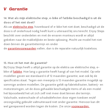
V Garantie
14. Wat als mijn elektrische step, e-bike of fatbike beschadigd is uit de
doos of het niet doet?
Als uw
elektrische step
, hoverboard of e-bike het niet doet, beschadigd uit de
doos is of onderhoud nodig heeft kunt u uiteraard bij ons terecht. Enjoy Steps
beschikt over onderdelen en met de ervaren monteurs wordt er altijd
gekeken naar de makkelijkste en beste oplossing. Mocht uw model het niet
doen binnen de garantietermijn en onder
de
garantievoorwaarden
vallen,
dan is de reparatie natuurlijk kosteloos.
15. Hoe zit het met de garantie?
Bij Enjoy Steps heeft u altijd garantie op de elektra uw elektrische step, e-
bike of
fatbike
. Hoe lang u garantie heeft hangt af van het model. Op vele
modellen geven we standaard 6 of 12 maanden garantie, wat ook bij de
specificaties staat. Tegen een meerprijs is 12 maanden garantie mogelijk op
sommige andere modellen. De garantie geldt op fabrieksfouten, batterij- en
motorstoringen, uit de doos gehaalde beschadigde items of als een model
het bijvoorbeeld het uit zich zelf niet meer doet binnen die termijn.
Valschade, waterschade of schade/defecten door eigen toedoen en/of
onzorgvuldig gebruikt valtnuiteraard niet onder garantie. Hiervoor kan dit
wel gerepareerd worden tegen de kosten. Zie onze
voorwaarden.