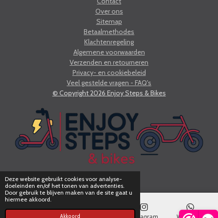
Contact
s
o
a
b
8
A
k
g
o
Over ons
p
r
o
1
Sitemap
p
a
k
8
m
Betaalmethodes
1
Klachtenregeling
8
1
Algemene voorwaarden
8
Verzenden en retourneren
1
Privacy- en cookiebeleid
8
Veel gestelde vragen - FAQ's
1
© Copyright 2026 Enjoy Steps & Bikes
8
s
t
e
r
r
e
n
Deze website gebruikt cookies voor analyse-
doeleinden en/of het tonen van advertenties.
Door gebruik te blijven maken van de site gaat u
hiermee akkoord.
E-mailadres
Telefoonnummer
Instagram
WhatsApp
Akkoord