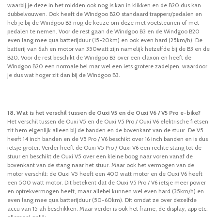
waarbij je deze in het midden ook nog is kan in klikken en de B20 dus kan
dubbelvouwen. Ook heeft de Windgoo B20 standaard trappers/pedalen en
heb je bij de Windgoo B3 nog de keuze om deze met voetsteunen of met
pedalen te nemen. Voor de rest gaan de Windgoo B3 en de Windgoo B20
even lang mee qua batterijduur (15-20km) en ook even hard (25km/h). De
batterij van 6ah en motor van 350watt zijn namelijk hetzelfde bij de B3 en de
B20. Voor de rest beschikt de Windgoo B3 over een claxon en heeft de
Windgoo B20 een normale bel mar wel een iets grotere zadelpen, waardoor
je dus wat hoger zit dan bij de Windgoo B3.
18. Wat is het verschil tussen de Ouxi V5 en de Ouxi V6 / V5 Pro e-bike?
Het verschil tussen de Ouxi V5 en de Ouxi V5 Pro / Ouxi V6 elektrische fietsen
zit hem eigenlijk alleen bij de banden en de bovenkant van de stuur. De V5
heeft 14 inch banden en de V5 Pro / V6 beschikt over 16 inch banden en is dus
ietsje groter. Verder heeft de Ouxi V5 Pro / Ouxi V6 een rechte stang tot de
stuur en beschikt de Ouxi V5 over een kleine boog naar voren vanaf de
bovenkant van de stang naar het stuur. Maar ook het vermogen van de
motor verschilt: de Ouxi V5 heeft een 400 watt motor en de Ouxi V6 heeft
een 500 watt motor. Dit betekent dat de Ouxi V5 Pro / V6 ietsje meer power
en optrekvermogen heeft, maar allebei kunnen wel even hard (35km/h) en
even lang mee qua batterijduur (50-60km). Dit omdat ze over dezelfde
accu van 15 ah beschikken. Maar verder is ook het frame, de display, app etc.