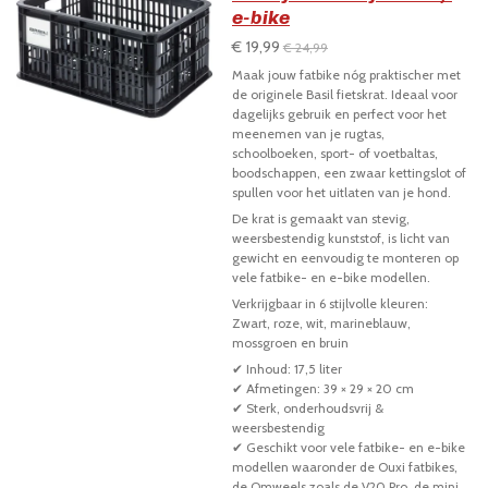
e-bike
€ 19,99
€ 24,99
Maak jouw fatbike nóg praktischer met
de originele
Basil fietskrat
. Ideaal voor
dagelijks gebruik en perfect voor het
meenemen van je rugtas,
schoolboeken, sport- of voetbaltas,
boodschappen, een zwaar kettingslot of
spullen voor het uitlaten van je hond.
De krat is gemaakt van stevig,
weersbestendig kunststof, is licht van
gewicht en eenvoudig te monteren op
vele fatbike- en e-bike modellen.
Verkrijgbaar in 6 stijlvolle kleuren:
Zwart, roze, wit, marineblauw,
mossgroen en bruin
✔ Inhoud:
17,5 liter
✔ Afmetingen:
39 × 29 × 20 cm
✔ Sterk, onderhoudsvrij &
weersbestendig
✔ Geschikt voor vele fatbike- en e-bike
modellen waaronder de Ouxi fatbikes,
de Qmweels zoals de V20 Pro, de mini