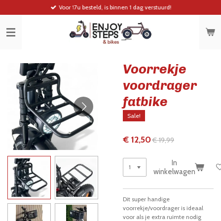
Voor 17u besteld, is binnen 1 dag verstuurd!
Ga
direct
naar
de
hoofdinhoud
Voorrekje
voordrager
fatbike
Sale!
€ 12,50
€ 19,99
In
winkelwagen
Dit super handige
voorrekje/voordrager is ideaal
voor als je extra ruimte nodig