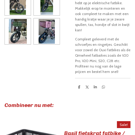
hebt op je elektrische fatbike.
Makkelijk erop te monteren en
ook compleet te maken met een
handig kratje waar je je zware
spullen, tas, hondje of slot in kwijt
kan!
Compleet geleverd met de
schroefjes en ringetjes. G
eschikt
voor zowel de Ouxi fatbikes als de
Qmwheel fatbaikes zoals de V20
Pro, V20 Mini, S20, C28 etc.
Profiteer nu nog van de lage
prijzen en bestel hem snel!
D
D
S
D
e
e
h
e
l
e
a
l
e
l
r
e
n
e
n
Combineer nu met:
Sale!
Basil fietskrat fatbike /