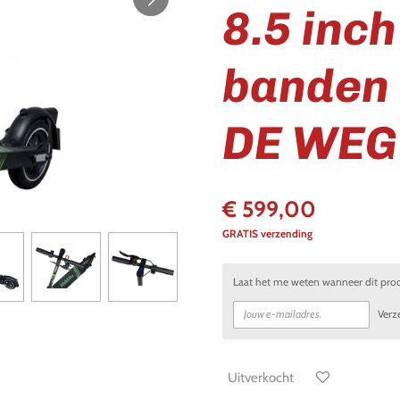
8.5 inch
banden 
DE WEG
€ 599,00
GRATIS verzending
Laat het me weten wanneer dit prod
Verz
Uitverkocht