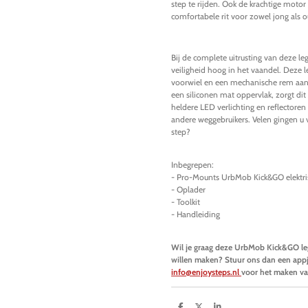
step te rijden. Ook de krachtige moto
comfortabele rit voor zowel jong als o
Bij de complete uitrusting van deze 
veiligheid hoog in het vaandel. Deze l
voorwiel en een mechanische rem aan 
een siliconen mat oppervlak, zorgt di
heldere LED verlichting en reflectore
andere weggebruikers. Velen gingen u 
step?
Inbegrepen:
- Pro-Mounts UrbMob Kick&GO elektri
- Oplader
- Toolkit
- Handleiding
Wil je graag deze UrbMob Kick&GO lega
willen maken? Stuur ons dan een app
info@enjoysteps.nl
voor het maken va