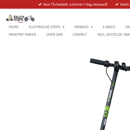
Voor 17u besteld, is binnen 1 dag verstuurd!
Gratis
Ga
direct
naar
de
hoofdinhoud
HOME
ELEKTRISCHE STEPS
FATBIKES
E-BIKES
ON
PROEFRIT MAKEN
OVER ONS
CONTACT
VEEL GESTELDE VRA