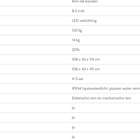
Anti-lek banden
8.5 inch
LED verlichting
120 kg
14 kg
20%
108 x 43 x 114 cm
108 x 43 x 49 cm
4-5 uur
IPX54 (spatwaterdicht: plassen water verm
Elektrische rem en mechanische rem
Ja
Ja
Ja
Ja