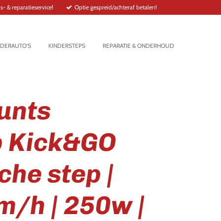
- & reparatieservice!
Optie gespreid/achteraf betalen!
NDERAUTO’S
KINDERSTEPS
REPARATIE & ONDERHOUD
unts
 Kick&GO
che step |
m/h | 250w |