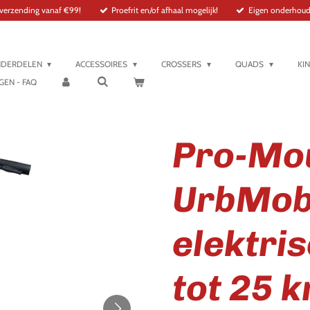
 verzending vanaf €99!
Proefrit en/of afhaal mogelijk!
Eigen onderhouds
DERDELEN
ACCESSOIRES
CROSSERS
QUADS
KI
GEN - FAQ
Pro-Mo
UrbMob
elektris
tot 25 k