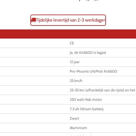
D
D
S
e
e
h
l
e
a
e
l
r
n
e
Tijdelijke levertijd van 2-3 werkdagen
CE
Ja, de Kick&GO is legaal
12 jaar
Pro-Mounts UrbMob Kick&GO
25 km/h
25-35 km (afhankelijk van de rijstijl en het
250 watt Hub motor
7.5 ah lithium batterij
Zwart
Aluminium