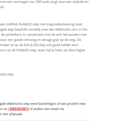
r met een vermogen van 250 watt zorgt voor een stabiele en
ud.
legale UrbMob Kick&GO step met trapondersteuning staat
egale step beschikt namelijk over een elektrische rem in het
de achterkant. In combinatie met de anti-lek banden met
t voor een goede remweg en stevige grip op de weg. De
n maken je op de Kick & GO step ook goed helder voor
voor op de Kick&GO step, waar rijd je heen op deze legale
sche step
le elektrische step eerst bezichtigen of een proefrit mee
je via
+31851303872
of anders een email via
n een afspraak.