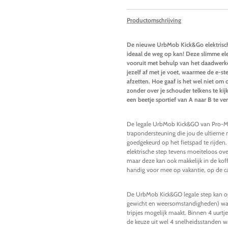
Productomschrijving
De nieuwe UrbMob Kick&Go elektrisch
ideaal de weg op kan! Deze slimme ele
vooruit met behulp van het daadwerke
jezelf af met je voet, waarmee de e-s
afzetten. Hoe gaaf is het wel niet om
zonder over je schouder telkens te kijk
een beetje sportief van A naar B te ve
De legale UrbMob Kick&GO van Pro-Mou
trapondersteuning die jou de ultieme m
goedgekeurd op het fietspad te rijden. 
elektrische step tevens moeiteloos over
maar deze kan ook makkelijk in de koff
handig voor mee op vakantie, op de c
De UrbMob Kick&GO legale step kan op e
gewicht en weersomstandigheden) wat h
tripjes mogelijk maakt. Binnen 4 uurtj
de keuze uit wel 4 snelheidsstanden w