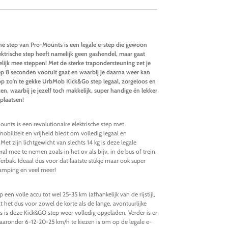
e step van Pro-Mounts is een legale e-step die gewoon
ktrische step heeft namelijk geen gashendel, maar gaat
lijk mee steppen! Met de sterke trapondersteuning zet je
tep 8 seconden vooruit gaat en waarbij je daarna weer kan
 op zo'n te gekke UrbMob Kick&Go step legaal, zorgeloos en
en, waarbij je jezelf toch makkelijk, super handige én lekker
rplaatsen!
nts is een revolutionaire elektrische step met
obiliteit en vrijheid biedt om volledig legaal en
Met zijn lichtgewicht van slechts 14 kg is deze legale
al mee te nemen zoals in het ov als bijv. in de bus of trein,
erbak. Ideaal dus voor dat laatste stukje maar ook super
amping en veel meer!
en volle accu tot wel 25-35 km (afhankelijk van de rijstijl,
et dus voor zowel de korte als de lange, avontuurlijke
es is deze Kick&GO step weer volledig opgeladen. Verder is er
aaronder 6-12-20-25 km/h te kiezen is om op de legale e-