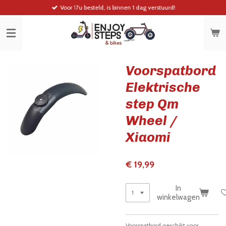
Voor 17u besteld, is binnen 1 dag verstuurd!
Ga
direct
naar
de
hoofdinhoud
Voorspatbord
Elektrische
step Qm
Wheel /
Xiaomi
€ 19,99
In
winkelwagen
Voorspatbord g
eschikt voor