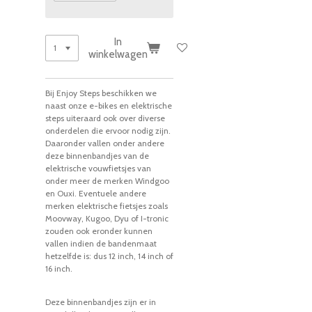
In
winkelwagen
Bij Enjoy Steps beschikken we
naast onze e-bikes en elektrische
steps uiteraard ook over diverse
onderdelen die ervoor nodig zijn.
Daaronder vallen onder andere
deze binnenbandjes van de
elektrische vouwfietsjes van
onder meer de merken Windgoo
en Ouxi. Eventuele andere
merken elektrische fietsjes zoals
Moovway, Kugoo, Dyu of I-tronic
zouden ook eronder kunnen
vallen indien de bandenmaat
hetzelfde is: dus 12 inch, 14 inch of
16 inch.
Deze binnenbandjes zijn er in