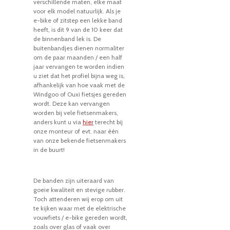
verschillende maten, elke maat
voor elk model natuurlijk. Als je
e-bike of zitstep een lekke band
heeft, is dit 9 van de 10 keer dat
de binnenband lek is. De
buitenbandjes dienen normaliter
om de paar maanden / een half
jaar vervangen te worden indien
u ziet dat het profiel bijna weg is,
afhankelijk van hoe vaak met de
Windgoo of Ouxi fietsjes gereden
wordt. Deze kan vervangen
worden bij vele fietsenmakers,
anders kunt u via
hier
terecht bij
onze monteur of evt. naar één
van onze bekende fietsenmakers
in de buurt!
De banden zijn uiteraard van
goeie kwaliteit en stevige rubber.
Toch attenderen wij erop om uit
te kijken waar met de elektrische
vouwfiets / e-bike gereden wordt,
zoals over glas of vaak over