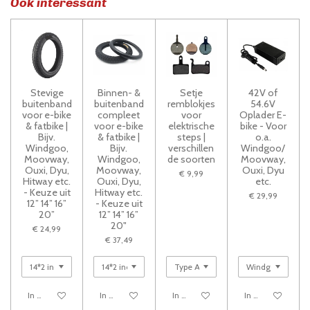
Ook interessant
Stevige
Binnen- &
Setje
42V of
buitenband
buitenband
remblokjes
54.6V
voor e-bike
compleet
voor
Oplader E-
& fatbike |
voor e-bike
elektrische
bike - Voor
Bijv.
& fatbike |
steps |
o.a.
Windgoo,
Bijv.
verschillen
Windgoo/
Moovway,
Windgoo,
de soorten
Moovway,
Ouxi, Dyu,
Moovway,
Ouxi, Dyu
€ 9,99
Hitway etc.
Ouxi, Dyu,
etc.
- Keuze uit
Hitway etc.
€ 29,99
12” 14” 16”
- Keuze uit
20”
12” 14” 16”
20"
€ 24,99
€ 37,49
In winkelwagen
In winkelwagen
In winkelwagen
In winkelwagen