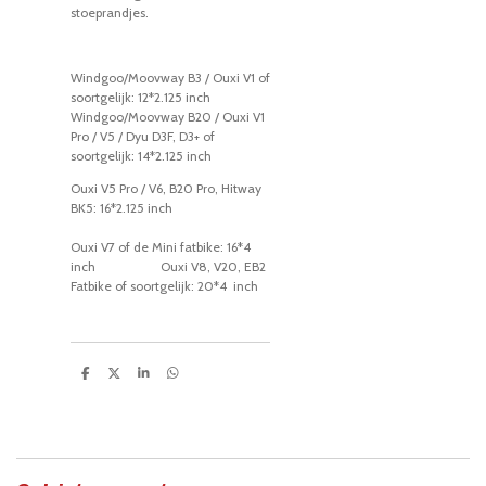
stoeprandjes.
Windgoo/Moovway B3 / Ouxi V1 of
soortgelijk: 12*2.125 inch
Windgoo/Moovway B20 / Ouxi V1
Pro / V5 / Dyu D3F, D3+ of
soortgelijk: 14*2.125 inch
Ouxi V5 Pro / V6, B20 Pro, Hitway
BK5: 16*2.125 inch
Ouxi V7 of de Mini fatbike: 16*4
inch Ouxi V8, V20, EB2
Fatbike of soortgelijk: 20*4 inch
D
D
S
D
e
e
h
e
l
e
a
l
e
l
r
e
n
e
n