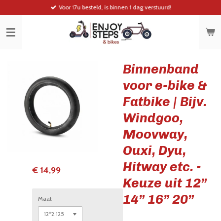
Voor 17u besteld, is binnen 1 dag verstuurd!
Ga
direct
naar
de
hoofdinhoud
Binnenband
voor e-bike &
Fatbike | Bijv.
Windgoo,
Moovway,
Ouxi, Dyu,
Hitway etc. -
€ 14,99
Keuze uit 12”
14” 16” 20”
Maat