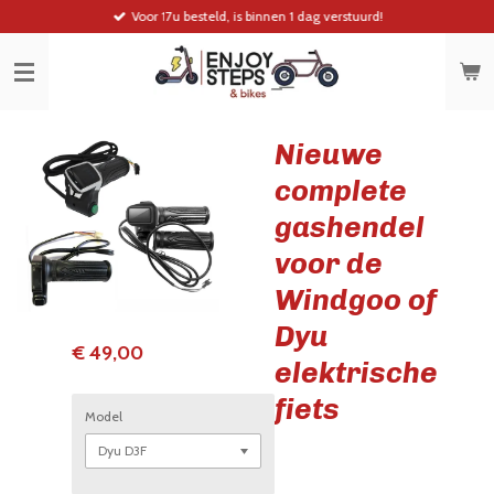
Voor 17u besteld, is binnen 1 dag verstuurd!
Ga
direct
naar
de
hoofdinhoud
Nieuwe
complete
gashendel
voor de
Windgoo of
Dyu
€ 49,00
elektrische
fiets
Model